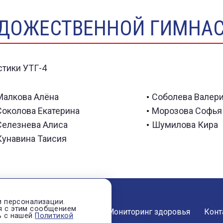
ДОЖЕСТВЕННОЙ ГИМНАС
Малкова Алёна
Соболева Валер
Соколова Екатерина
Морозова Софья
Селезнева Алиса
Шумилова Кира
Кунавина Таисия
и персонализации.
я с этим сообщением
ости
О нас
Отзывы
Мониторинг здоровья
Конт
ь с нашей
Политикой