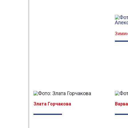
Зимин
Злата Горчакова
Варва