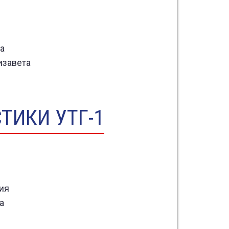
призер Первенства
области и города,
победитель и призер
турниров разного уровня
а
изавета
ТИКИ УТГ-1
ия
а