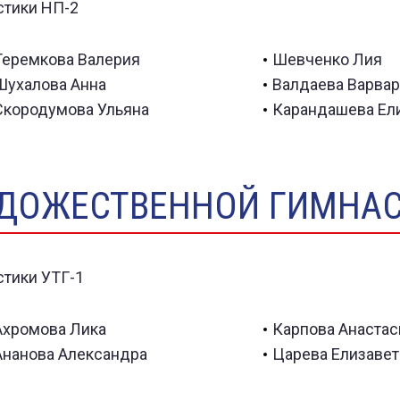
призер межрегиональных
призер Первенства г.
соревнований «Nevsky
Череповца и различных
kup»
соревнований
Теремкова Валерия
Шевченко Лия
Шухалова Анна
Валдаева Варвар
Скородумова Ульяна
Карандашева Ел
ДОЖЕСТВЕННОЙ ГИМНАС
Ахромова Лика
Карпова Анастас
Ананова Александра
Царева Елизавет