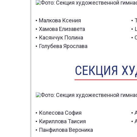
член сборной команды
Вологодской области
победитель Первенства
Малкова Ксения
области, призер
Хамова Елизавета
Всероссийских
соревнований в г. Рязани
Касянчук Полина
Голубева Ярослава
СЕКЦИЯ ХУ
Колесова София
Кириллова Таисия
Панфилова Вероника