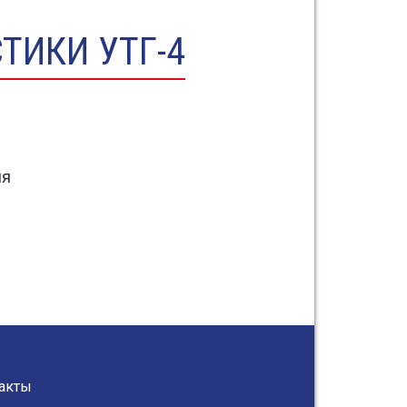
ТИКИ УТГ-4
ия
акты