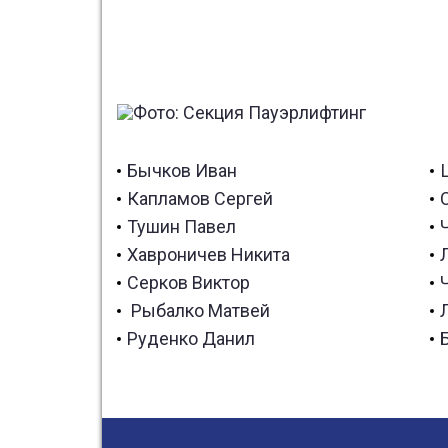
Бычков Иван
Капламов Сергей
Тушин Павел
Хавроничев Никита
Серков Виктор
Рыбалко Матвей
Руденко Данил
победитель Первенства
Вологодской области