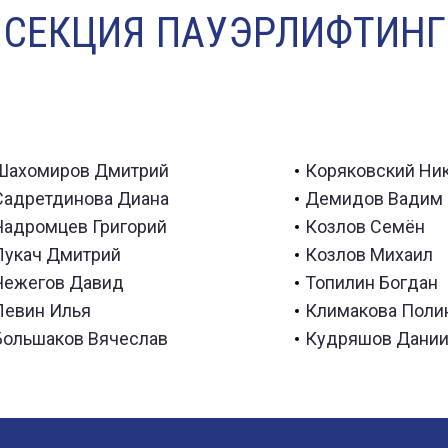
СЕКЦИЯ ПАУЭРЛИФТИНГ
Шахомиров Дмитрий
Коряковский Ни
Садретдинова Диана
Демидов Вадим
Чадромцев Григорий
Козлов Семён
Лукач Дмитрий
Козлов Михаил
Чежегов Давид
Топилин Богдан
Левин Илья
Климакова Поли
Большаков Вячеслав
Кудряшов Дани
победитель Первенства
победитель Кубка город
Вологодской области
Череповца по