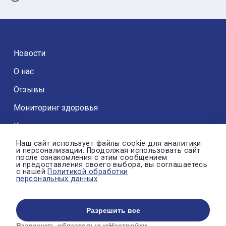
Новости
О нас
Отзывы
Мониторинг здоровья
Контакты
Наш сайт использует файлы cookie для аналитики
и персонализации. Продолжая использовать сайт
после ознакомления с этим сообщением
и предоставления своего выбора, вы соглашаетесь
с нашей
Политикой обработки
© Автономная некоммерческая организация «ДРОЗД»
персональных данных
Политика конфиденциальности
Настройки cookie
Разрешить все
Разрешить обязательные
Настройки