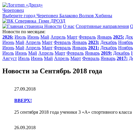
Череповец
Выберите город
Череповец
Балаково
Волхов
Хибины
Гимн ДРОЗД
Новости
О нас
Спортивные направления
О
Новости по месяцам:
2026:
Июль
Июнь
Май
Апрель
Март
Февраль
Январь
2025:
Дек
Июнь
Май
Апрель
Март
Февраль
Январь
2023:
Декабрь
Ноябрь
Июнь
Май
Апрель
Март
Февраль
Январь
2021:
Декабрь
Ноябрь
Июль
Июнь
Май
Апрель
Март
Февраль
Январь
2019:
Декабрь
Август
Июль
Июнь
Май
Апрель
Март
Февраль
Январь
2017:
Д
Новости за Сентябрь 2018 года
27.09.2018
ВВЕРХ!
25 сентября 2018 года ученики 3 «А» спортивного класса
26.09.2018