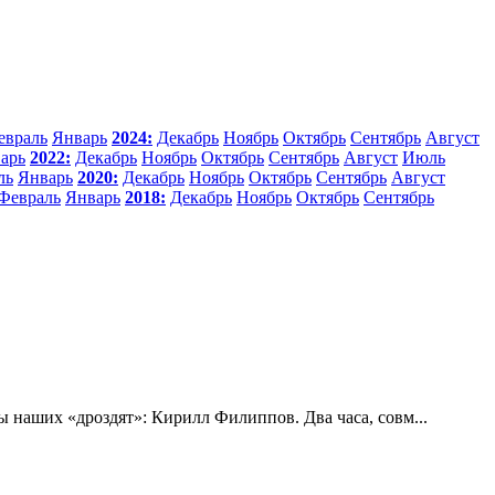
евраль
Январь
2024:
Декабрь
Ноябрь
Октябрь
Сентябрь
Август
арь
2022:
Декабрь
Ноябрь
Октябрь
Сентябрь
Август
Июль
ль
Январь
2020:
Декабрь
Ноябрь
Октябрь
Сентябрь
Август
Февраль
Январь
2018:
Декабрь
Ноябрь
Октябрь
Сентябрь
ы наших «дроздят»: Кирилл Филиппов. Два часа, совм...