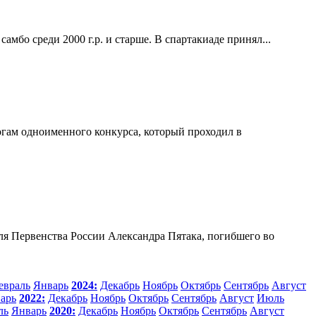
амбо среди 2000 г.р. и старше. В спартакиаде принял...
огам одноименного конкурса, который проходил в
ля Первенства России Александра Пятака, погибшего во
евраль
Январь
2024:
Декабрь
Ноябрь
Октябрь
Сентябрь
Август
арь
2022:
Декабрь
Ноябрь
Октябрь
Сентябрь
Август
Июль
ль
Январь
2020:
Декабрь
Ноябрь
Октябрь
Сентябрь
Август