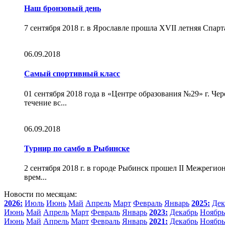
Наш бронзовый день
7 сентября 2018 г. в Ярославле прошла XVII летняя Спарт
06.09.2018
Самый спортивный класс
01 сентября 2018 года в «Центре образования №29» г. Ч
течение вс...
06.09.2018
Турнир по самбо в Рыбинске
2 сентября 2018 г. в городе Рыбинск прошел II Межреги
врем...
Новости по месяцам:
2026:
Июль
Июнь
Май
Апрель
Март
Февраль
Январь
2025:
Дек
Июнь
Май
Апрель
Март
Февраль
Январь
2023:
Декабрь
Ноябрь
Июнь
Май
Апрель
Март
Февраль
Январь
2021:
Декабрь
Ноябрь