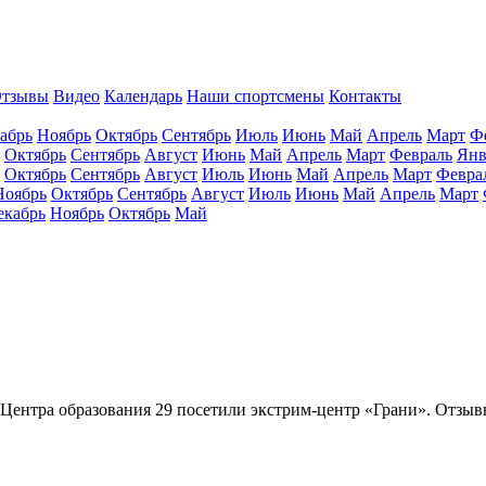
тзывы
Видео
Календарь
Наши спортсмены
Контакты
абрь
Ноябрь
Октябрь
Сентябрь
Июль
Июнь
Май
Апрель
Март
Ф
Октябрь
Сентябрь
Август
Июнь
Май
Апрель
Март
Февраль
Янв
Октябрь
Сентябрь
Август
Июль
Июнь
Май
Апрель
Март
Февра
Ноябрь
Октябрь
Сентябрь
Август
Июль
Июнь
Май
Апрель
Март
екабрь
Ноябрь
Октябрь
Май
 Центра образования 29 посетили экстрим-центр «Грани». Отзыв