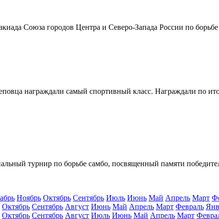
акиада Союза городов Центра и Северо-Запада России по борьбе с
ереповца награждали самый спортивный класс. Награждали по ит
ональный турнир по борьбе самбо, посвященный памяти победите
абрь
Ноябрь
Октябрь
Сентябрь
Июль
Июнь
Май
Апрель
Март
Ф
Октябрь
Сентябрь
Август
Июнь
Май
Апрель
Март
Февраль
Янв
Октябрь
Сентябрь
Август
Июль
Июнь
Май
Апрель
Март
Февра