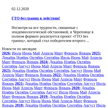
02.12.2020
ГТО без границ в действии!
Несмотря на все трудности, связанные с
эпидемиологической обстановкой, в Череповце в
полном формате реализуется проект «ГТО без
границ», который стал победителем второго ...
Новости по месяцам:
2026:
Июль
Июнь
Май
Апрель
Март
Февраль
Январь
2025:
Декабрь
Ноябрь
Октябрь
Сентябрь
Июль
Июнь
Май
Апрель
Март
Февраль
Январь
2024:
Декабрь
Ноябрь
Октябрь
Сентябрь
Август
Июнь
Май
Апрель
Март
Февраль
Январь
2023:
Декабрь
Ноябрь
Октябрь
Сентябрь
Август
Июнь
Май
Апрель
Март
Февраль
Январь
2022:
Декабрь
Ноябрь
Октябрь
Сентябрь
Август
Июль
Июнь
Май
Апрель
Март
Февраль
Январь
2021:
Декабрь
Ноябрь
Октябрь
Сентябрь
Август
Июль
Июнь
Май
Апрель
Март
Февраль
Январь
2020:
Декабрь
Ноябрь
Октябрь
Сентябрь
Август
Июль
Июнь
Май
Апрель
Март
Февраль
Январь
2019:
Декабрь
Ноябрь
Октябрь
Сентябрь
Август
Июль
Июнь
Май
Апрель
Март
Февраль
Январь
2018:
Декабрь
Ноябрь
Октябрь
Сентябрь
Август
Июль