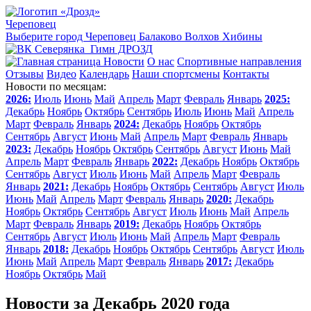
Череповец
Выберите город
Череповец
Балаково
Волхов
Хибины
Гимн ДРОЗД
Новости
О нас
Спортивные направления
Отзывы
Видео
Календарь
Наши спортсмены
Контакты
Новости по месяцам:
2026:
Июль
Июнь
Май
Апрель
Март
Февраль
Январь
2025:
Декабрь
Ноябрь
Октябрь
Сентябрь
Июль
Июнь
Май
Апрель
Март
Февраль
Январь
2024:
Декабрь
Ноябрь
Октябрь
Сентябрь
Август
Июнь
Май
Апрель
Март
Февраль
Январь
2023:
Декабрь
Ноябрь
Октябрь
Сентябрь
Август
Июнь
Май
Апрель
Март
Февраль
Январь
2022:
Декабрь
Ноябрь
Октябрь
Сентябрь
Август
Июль
Июнь
Май
Апрель
Март
Февраль
Январь
2021:
Декабрь
Ноябрь
Октябрь
Сентябрь
Август
Июль
Июнь
Май
Апрель
Март
Февраль
Январь
2020:
Декабрь
Ноябрь
Октябрь
Сентябрь
Август
Июль
Июнь
Май
Апрель
Март
Февраль
Январь
2019:
Декабрь
Ноябрь
Октябрь
Сентябрь
Август
Июль
Июнь
Май
Апрель
Март
Февраль
Январь
2018:
Декабрь
Ноябрь
Октябрь
Сентябрь
Август
Июль
Июнь
Май
Апрель
Март
Февраль
Январь
2017:
Декабрь
Ноябрь
Октябрь
Май
Новости за Декабрь 2020 года