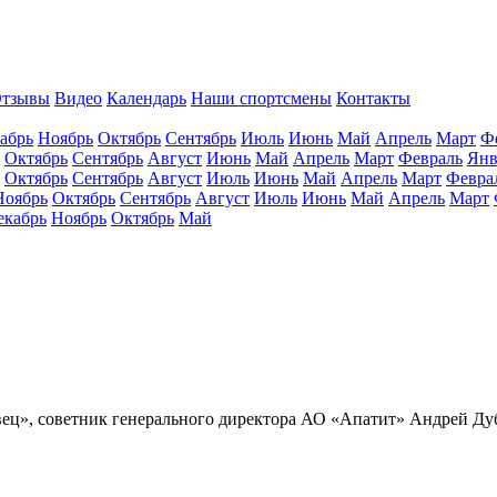
тзывы
Видео
Календарь
Наши спортсмены
Контакты
абрь
Ноябрь
Октябрь
Сентябрь
Июль
Июнь
Май
Апрель
Март
Ф
Октябрь
Сентябрь
Август
Июнь
Май
Апрель
Март
Февраль
Янв
Октябрь
Сентябрь
Август
Июль
Июнь
Май
Апрель
Март
Февра
Ноябрь
Октябрь
Сентябрь
Август
Июль
Июнь
Май
Апрель
Март
екабрь
Ноябрь
Октябрь
Май
вец», советник генерального директора АО «Апатит» Андрей Д