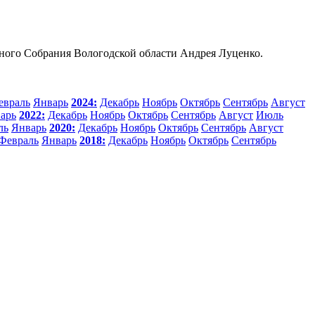
ьного Собрания Вологодской области Андрея Луценко.
евраль
Январь
2024:
Декабрь
Ноябрь
Октябрь
Сентябрь
Август
арь
2022:
Декабрь
Ноябрь
Октябрь
Сентябрь
Август
Июль
ль
Январь
2020:
Декабрь
Ноябрь
Октябрь
Сентябрь
Август
Февраль
Январь
2018:
Декабрь
Ноябрь
Октябрь
Сентябрь