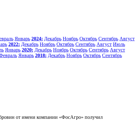
евраль
Январь
2024:
Декабрь
Ноябрь
Октябрь
Сентябрь
Август
арь
2022:
Декабрь
Ноябрь
Октябрь
Сентябрь
Август
Июль
ль
Январь
2020:
Декабрь
Ноябрь
Октябрь
Сентябрь
Август
Февраль
Январь
2018:
Декабрь
Ноябрь
Октябрь
Сентябрь
убровин от имени компании «ФосАгро» получил