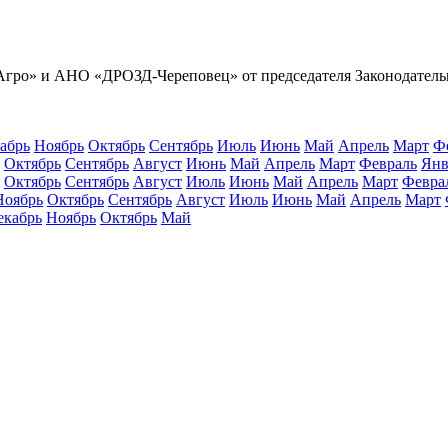
сАгро» и АНО «ДРОЗД-Череповец» от председателя Законодател
абрь
Ноябрь
Октябрь
Сентябрь
Июль
Июнь
Май
Апрель
Март
Ф
Октябрь
Сентябрь
Август
Июнь
Май
Апрель
Март
Февраль
Янв
Октябрь
Сентябрь
Август
Июль
Июнь
Май
Апрель
Март
Февра
Ноябрь
Октябрь
Сентябрь
Август
Июль
Июнь
Май
Апрель
Март
екабрь
Ноябрь
Октябрь
Май