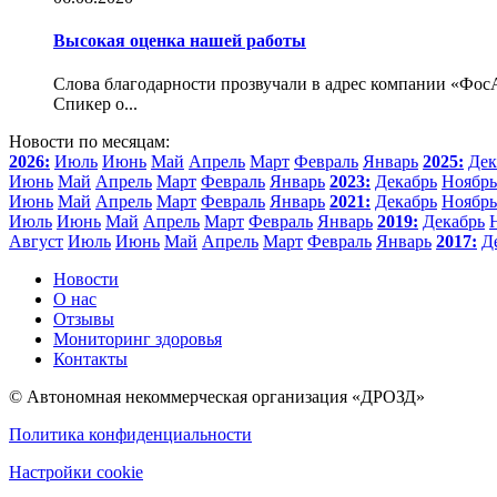
Высокая оценка нашей работы
Слова благодарности прозвучали в адрес компании «Фо
Спикер о...
Новости по месяцам:
2026:
Июль
Июнь
Май
Апрель
Март
Февраль
Январь
2025:
Дек
Июнь
Май
Апрель
Март
Февраль
Январь
2023:
Декабрь
Ноябрь
Июнь
Май
Апрель
Март
Февраль
Январь
2021:
Декабрь
Ноябрь
Июль
Июнь
Май
Апрель
Март
Февраль
Январь
2019:
Декабрь
Август
Июль
Июнь
Май
Апрель
Март
Февраль
Январь
2017:
Д
Новости
О нас
Отзывы
Мониторинг здоровья
Контакты
© Автономная некоммерческая организация «ДРОЗД»
Политика конфиденциальности
Настройки cookie