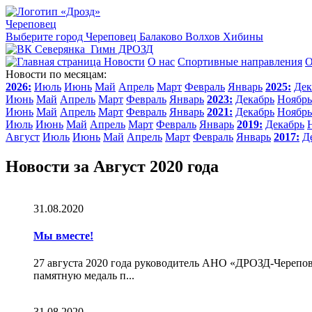
Череповец
Выберите город
Череповец
Балаково
Волхов
Хибины
Гимн ДРОЗД
Новости
О нас
Спортивные направления
О
Новости по месяцам:
2026:
Июль
Июнь
Май
Апрель
Март
Февраль
Январь
2025:
Дек
Июнь
Май
Апрель
Март
Февраль
Январь
2023:
Декабрь
Ноябрь
Июнь
Май
Апрель
Март
Февраль
Январь
2021:
Декабрь
Ноябрь
Июль
Июнь
Май
Апрель
Март
Февраль
Январь
2019:
Декабрь
Август
Июль
Июнь
Май
Апрель
Март
Февраль
Январь
2017:
Д
Новости за Август 2020 года
31.08.2020
Мы вместе!
27 августа 2020 года руководитель АНО «ДРОЗД-Черепо
памятную медаль п...
31.08.2020