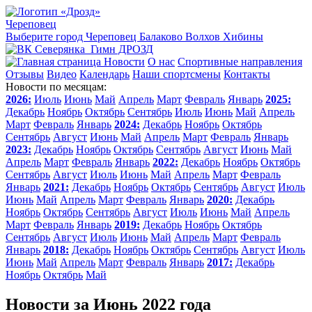
Череповец
Выберите город
Череповец
Балаково
Волхов
Хибины
Гимн ДРОЗД
Новости
О нас
Спортивные направления
Отзывы
Видео
Календарь
Наши спортсмены
Контакты
Новости по месяцам:
2026:
Июль
Июнь
Май
Апрель
Март
Февраль
Январь
2025:
Декабрь
Ноябрь
Октябрь
Сентябрь
Июль
Июнь
Май
Апрель
Март
Февраль
Январь
2024:
Декабрь
Ноябрь
Октябрь
Сентябрь
Август
Июнь
Май
Апрель
Март
Февраль
Январь
2023:
Декабрь
Ноябрь
Октябрь
Сентябрь
Август
Июнь
Май
Апрель
Март
Февраль
Январь
2022:
Декабрь
Ноябрь
Октябрь
Сентябрь
Август
Июль
Июнь
Май
Апрель
Март
Февраль
Январь
2021:
Декабрь
Ноябрь
Октябрь
Сентябрь
Август
Июль
Июнь
Май
Апрель
Март
Февраль
Январь
2020:
Декабрь
Ноябрь
Октябрь
Сентябрь
Август
Июль
Июнь
Май
Апрель
Март
Февраль
Январь
2019:
Декабрь
Ноябрь
Октябрь
Сентябрь
Август
Июль
Июнь
Май
Апрель
Март
Февраль
Январь
2018:
Декабрь
Ноябрь
Октябрь
Сентябрь
Август
Июль
Июнь
Май
Апрель
Март
Февраль
Январь
2017:
Декабрь
Ноябрь
Октябрь
Май
Новости за Июнь 2022 года