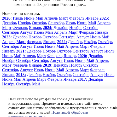
гимнасток из 28 регионов России прие...
Новости по месяцам:
2026:
Июль
Июнь
Май
Апрель
Март
Февраль
Январь
2025:
Декабрь
Ноябрь
Октябрь
Сентябрь
Июль
Июнь
Май
Апрель
Март
Февраль
Январь
2024:
Декабрь
Ноябрь
Октябрь
Сентябрь
Август
Июнь
Май
Апрель
Март
Февраль
Январь
2023:
Декабрь
Ноябрь
Октябрь
Сентябрь
Август
Июнь
Май
Апрель
Март
Февраль
Январь
2022:
Декабрь
Ноябрь
Октябрь
Сентябрь
Август
Июль
Июнь
Май
Апрель
Март
Февраль
Январь
2021:
Декабрь
Ноябрь
Октябрь
Сентябрь
Август
Июль
Июнь
Май
Апрель
Март
Февраль
Январь
2020:
Декабрь
Ноябрь
Октябрь
Сентябрь
Август
Июль
Июнь
Май
Апрель
Март
Февраль
Январь
2019:
Декабрь
Ноябрь
Октябрь
Сентябрь
Август
Июль
Июнь
Май
Апрель
Март
Февраль
Январь
2018:
Декабрь
Ноябрь
Октябрь
Сентябрь
Август
Июль
Июнь
Май
Апрель
Март
Февраль
Январь
2017:
Декабрь
Ноябрь
Октябрь
Май
Новости
О нас
Наш сайт использует файлы cookie для аналитики
Отзывы
и персонализации. Продолжая использовать сайт после
Мониторинг здоровья
ознакомления с этим сообщением и предоставления своего выб
Контакты
вы соглашаетесь с нашей
Политикой обработки
персональных данных