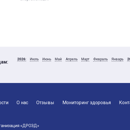
2026:
Июль
Июнь
Май
Апрель
Март
Февраль
Январь
2
цам:
ости
О нас
Отзывы
Мониторинг здоровья
Конт
рганизация «ДРОЗД»