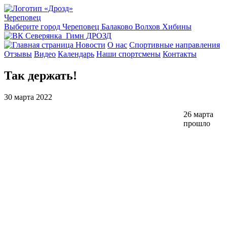
Череповец
Выберите город
Череповец
Балаково
Волхов
Хибины
Гимн ДРОЗД
Новости
О нас
Спортивные направления
Отзывы
Видео
Календарь
Наши спортсмены
Контакты
Так держать!
30 марта 2022
26 марта
прошло