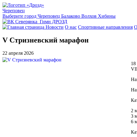
Череповец
Выберите город
Череповец
Балаково
Волхов
Хибины
Гимн ДРОЗД
Новости
О нас
Спортивные направления
О
V Стризневский марафон
22 апреля 2026
18
VI
На
На
Ка
2 
3 
6 
Ка