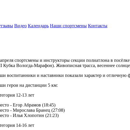
тзывы
Видео
Календарь
Наши спортсмены
Контакты
 апреля спортсмены и инструкторы секции полиатлона в посёлке
II Кубка Вологда-Марафон). Живописная трасса, весеннее солнце 
ши воспитанники и наставники показали характер и отличную ф
ши герои на дистанции 5 км:
тегория 12-13 лет
место - Егор Абрамов (18:45)
место - Мирослава Бранец (27:08)
место - Илья Хлопотин (21:23)
тегория 14-16 лет