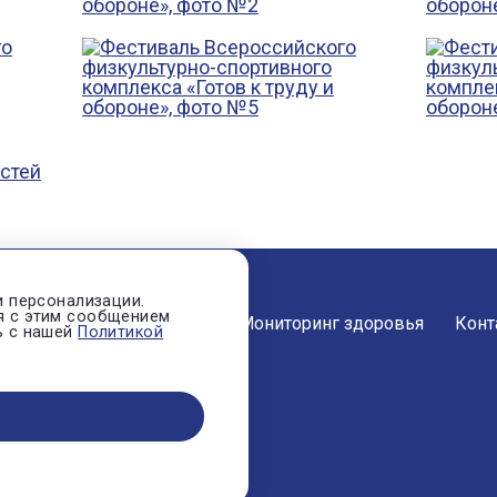
остей
и персонализации.
я с этим сообщением
ости
О нас
Отзывы
Мониторинг здоровья
Конт
ь с нашей
Политикой
рганизация «ДРОЗД»