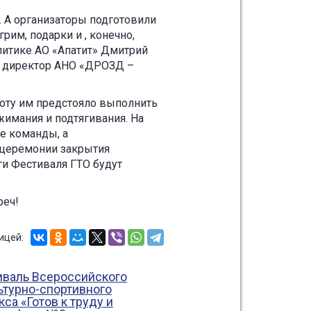
. А организаторы подготовили
рим, подарки и , конечно,
литике АО «Апатит» Дмитрий
 и директор АНО «ДРОЗД –
боту им предстояло выполнить
жимания и подтягивания. На
е команды, а
 церемонии закрытия
и Фестиваля ГТО будут
реч!
ицей: