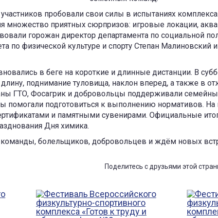
0 участников пробовали свои силы в испытаниях комплекса
ля множество приятных сюрпризов: игровые локации, акваг
твовали горожан директор департамента по социальной по
та по физической культуре и спорту Степан Малиновский
вновались в беге на короткие и длинные дистанции. В суб
длину, поднимание туловища, наклон вперед, а также в от
маны ГТО, Фосагрик и добровольцы поддерживали семейны
ы помогали подготовиться к выполнению нормативов. На
ертификатами и памятными сувенирами. Официальные итог
азднования Дня химика.
команды, болельщиков, добровольцев и ждём новых вст
Поделитесь с друзьями этой стран