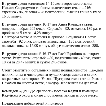
В группе среди мальчиков 14-15 лет второе место занял
Никита Скородумов с общим количеством очков - 216:
стрельба - 86, силовая - 28 повторений, лыжная гонка 5 км за
16,03 минут.
В группе среди девушек 16-17 лет Анна Куликова стала
лидером, набрав 295 очков. Стрельба - 92, отжалась 139 раз и
пробежала 5 км за 14,28 минут.
На втором месте Анастасия Шарикова. Результаты Насти:
стрельба - 92 очка, силовая гимнастика - 135 повторений,
лыжная гонка за 15,09 минут, общее количество очков- 288.
В группе среди юношей 16-17 лет Глеб Горобцов на втором
месте. Результаты: стрельба - 80, подтягивания - 40 раз, гонка
10 км за 28,47 минут, в сумме 246 очков.
Стоит отметить и остальных наших полиатлонистов. Каждый
из них попал в число десяти лучших спортсменов в своих
возрастных категориях. Ульяна Шустрова стала пятой, Роман
Пахомов на шестом месте, а Фёдор Чевелёнков на девятом.
Командой «ДРОЗД-Череповец» посёлка Кадуй и командой
Кадуйского округа юные спортсмены заняли второе место.
Поздравляем победителей и призеров!