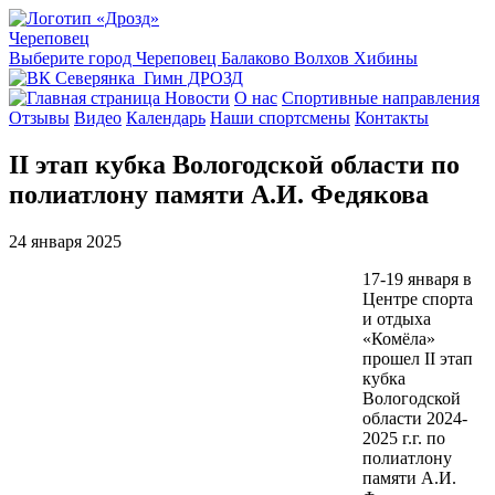
Череповец
Выберите город
Череповец
Балаково
Волхов
Хибины
Гимн ДРОЗД
Новости
О нас
Спортивные направления
Отзывы
Видео
Календарь
Наши спортсмены
Контакты
II этап кубка Вологодской области по
полиатлону памяти А.И. Федякова
24 января 2025
17-19 января в
Центре спорта
и отдыха
«Комёла»
прошел II этап
кубка
Вологодской
области 2024-
2025 г.г. по
полиатлону
памяти А.И.