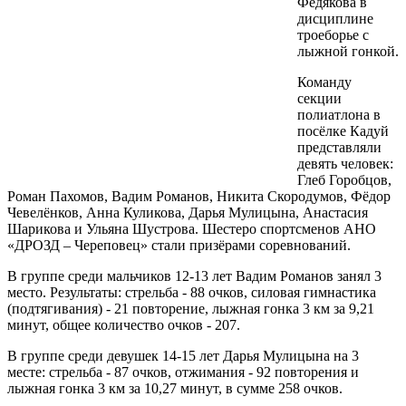
Федякова в
дисциплине
троеборье с
лыжной гонкой.
Команду
секции
полиатлона в
посёлке Кадуй
представляли
девять человек:
Глеб Горобцов,
Роман Пахомов, Вадим Романов, Никита Скородумов, Фёдор
Чевелёнков, Анна Куликова, Дарья Мулицына, Анастасия
Шарикова и Ульяна Шустрова. Шестеро спортсменов АНО
«ДРОЗД – Череповец» стали призёрами соревнований.
В группе среди мальчиков 12-13 лет Вадим Романов занял 3
место. Результаты: стрельба - 88 очков, силовая гимнастика
(подтягивания) - 21 повторение, лыжная гонка 3 км за 9,21
минут, общее количество очков - 207.
В группе среди девушек 14-15 лет Дарья Мулицына на 3
месте: стрельба - 87 очков, отжимания - 92 повторения и
лыжная гонка 3 км за 10,27 минут, в сумме 258 очков.